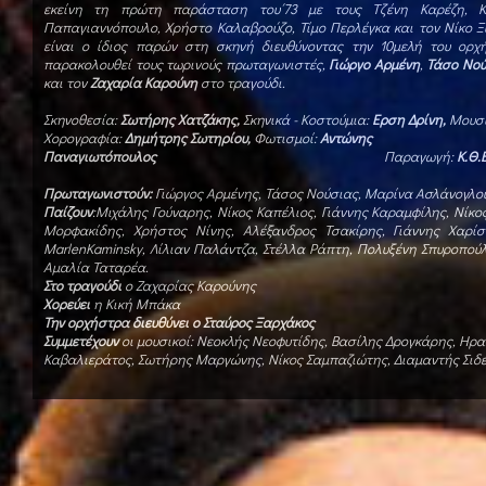
εκείνη τη πρώτη παράσταση του΄73 με τους Τζένη Καρέζη, Κ
Παπαγιαννόπουλο, Χρήστο Καλαβρούζο, Τίμο Περλέγκα και τον Νίκο Ξ
είναι ο ίδιος παρών στη σκηνή διευθύνοντας την 10μελή του ορχ
παρακολουθεί τους τωρινούς πρωταγωνιστές,
Γιώργο Αρμένη
,
Τάσο Νού
και τον
Ζαχαρία Καρούνη
στο τραγούδι.
Σκηνοθεσία:
Σωτήρης Χατζάκης,
Σκηνικά - Κοστούμια:
Ερση Δρίνη,
Μουσι
Χορογραφία:
Δημήτρης Σωτηρίου,
Φωτισμοί:
Αντώνης
Παναγιωτόπουλος
Παραγωγή:
Κ.Θ.
Πρωταγωνιστούν:
Γιώργος Αρμένης, Τάσος Νούσιας, Μαρίνα Ασλάνογλου
Παίζουν
:Μιχάλης Γούναρης, Νίκος Καπέλιος, Γιάννης Καραμφίλης, Νίκ
Μορφακίδης, Χρήστος Νίνης, Αλέξανδρος Τσακίρης, Γιάννης Χαρίσ
Marlen
Kaminsky
, Λίλιαν Παλάντζα, Στέλλα Ράπτη, Πολυξένη Σπυροπούλ
Αμαλία Ταταρέα.
Στο τραγούδι
ο Ζαχαρίας Καρούνης
Χορεύει
η Κική Μπάκα
Την ορχήστρα διευθύνει ο Σταύρος Ξαρχάκος
Συμμετέχουν
οι μουσικοί: Νεοκλής Νεοφυτίδης, Βασίλης Δρογκάρης, Ηρα
Καβαλιεράτος, Σωτήρης Μαργώνης, Νίκος Σαμπαζιώτης, Διαμαντής Σιδερ