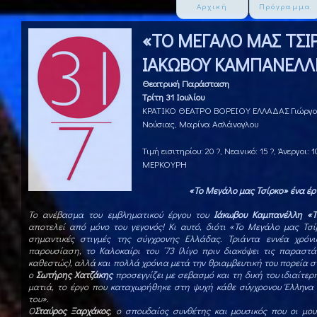
Αρχική
Πρόγραμμα
«ΤΟ ΜΕΓΑΛΟ ΜΑΣ ΤΣΙ
ΙΑΚΩΒΟΥ ΚΑΜΠΑΝΕΛΛ
Θεατρική Παράσταση
Τρίτη 31 Ιουλίου
ΚΡΑΤΙΚΟ ΘΕΑΤΡΟ ΒΟΡΕΙΟΥ ΕΛΛΑΔΑΣ Γιώργος
Νούσιας, Μαρίνα Ασλάνογλου
Τιμή εισιτηρίου: 20 ?, Νεανικό: 15 ?, Άνεργοι
ΜΕΡΚΟΥΡΗ
«Το Μεγάλο μας Τσίρκο» ένα έ
Το ανέβασμα του εμβληματικού έργου του
Ιάκωβου Καμπανέλλη
«
αποτελεί από μόνο του γεγονός! Κι αυτό, διότι «Το Μεγάλο μας Τσίρ
σημαντικές στιγμές της σύγχρονης Ελλάδας. Τριάντα εννέα χρόν
παρουσίαση, το Καλοκαίρι του ΄73 (λίγο πριν διακόψει τις παραστά
καθεστώς), αλλά και πολλά χρόνια μετά την θριαμβευτική του πορεία 
ο
Σωτήρης Χατζάκης
προσεγγίζει με σεβασμό και τη δική του ιδιαίτερ
ματιά, το έργο που καταχωρήθηκε στη ψυχή κάθε σύγχρονου Έλληνα 
του».
O
Σταύρος Ξαρχάκος
, ο σπουδαίος συνθέτης και μουσικός που οι μο