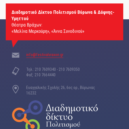
Διαδημοτικό Δίκτυο Πολιτισμού Βύρωνα & Δάφνης-
Υμηττού
Θέατρα Βράχων:
«Μελίνα Μερκούρη», «Άννα Συνοδινού»
info@festivalvraxon.gr
Τηλ.: 210 7609340 - 210 7609350
Φαξ: 210 7664440
Ευαγγελικής Σχολής 26, 6ος ορ., Βύρωνας
16232