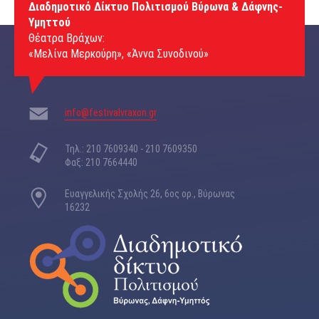
Διαδημοτικό Δίκτυο Πολιτισμού Βύρωνα & Δάφνης-
Υμηττού
Θέατρα Βράχων:
«Μελίνα Μερκούρη», «Άννα Συνοδινού»
info@festivalvraxon.gr
Τηλ.: 210 7609340 - 210 7609350
Φαξ: 210 7664440
Ευαγγελικής Σχολής 26, 6ος ορ., Βύρωνας
16232