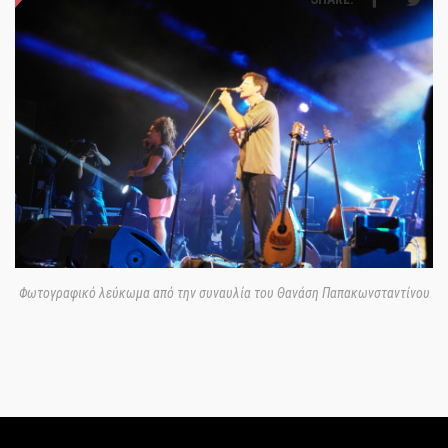
Φωτογραφικό λεύκωμα από την συναυλία του Θανάση Παπακωνσταντίνου