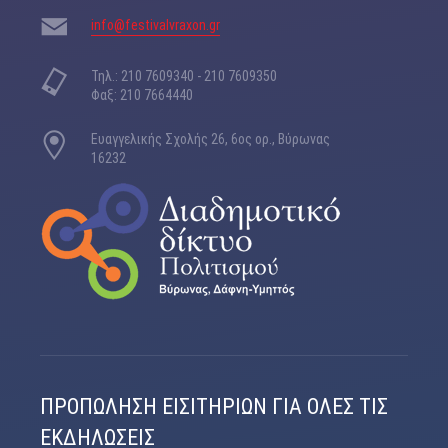
είσοδος
12 ?, Φοιτητικό, Άνεργοι: 10 ?
info@festivalvraxon.gr
Τηλ.: 210 7609340 - 210 7609350
Φαξ: 210 7664440
Ευαγγελικής Σχολής 26, 6ος ορ., Βύρωνας
16232
ΠΡΟΠΏΛΗΣΗ ΕΙΣΙΤΗΡΊΩΝ ΓΙΑ ΌΛΕΣ ΤΙΣ
ΕΚΔΗΛΏΣΕΙΣ