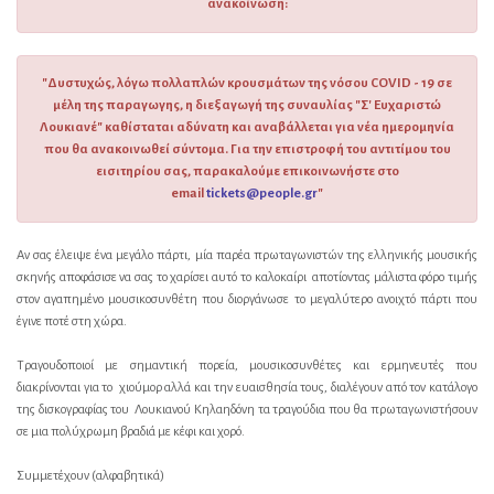
ανακοίνωση:
"Δυστυχώς, λόγω πολλαπλών κρουσμάτων της νόσου COVID - 19 σε
μέλη της παραγωγης, η διεξαγωγή της συναυλίας "Σ' Ευχαριστώ
Λουκιανέ" καθίσταται αδύνατη και αναβάλλεται για νέα ημερομηνία
που θα ανακοινωθεί σύντομα. Για την επιστροφή του αντιτίμου του
εισιτηρίου σας, παρακαλούμε επικοινωνήστε στο
email
tickets@people.gr
"
Αν σας έλειψε ένα μεγάλο πάρτι, μία παρέα πρωταγωνιστών της ελληνικής μουσικής
σκηνής αποφάσισε να σας το χαρίσει αυτό το καλοκαίρι αποτίοντας μάλιστα φόρο τιμής
στον αγαπημένο μουσικοσυνθέτη που διοργάνωσε το μεγαλύτερο ανοιχτό πάρτι που
έγινε ποτέ στη χώρα.
Τραγουδοποιοί με σημαντική πορεία, μουσικοσυνθέτες και ερμηνευτές που
διακρίνονται για το χιούμορ αλλά και την ευαισθησία τους, διαλέγουν από τον κατάλογο
της δισκογραφίας του Λουκιανού Κηλαηδόνη τα τραγούδια που θα πρωταγωνιστήσουν
σε μια πολύχρωμη βραδιά με κέφι και χορό.
Συμμετέχουν (αλφαβητικά)