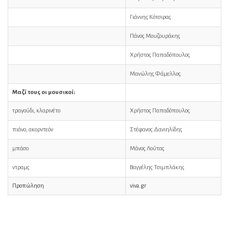
Γιάννης Κότσιρας
Πάνος Μουζουράκης
Χρήστος Παπαδόπουλος
Μανώλης Φάμελλος
Μαζί τους οι μουσικοί:
τραγούδι, κλαρινέτο
Χρήστος Παπαδόπουλος
πιάνο, ακορντεόν
Στέφανος Δανιηλίδης
μπάσο
Μάνος Λούτας
ντραμς
Βαγγέλης Τσιμπλάκης
Προπώληση
viva.gr