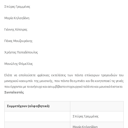
Σπύρος Γραμμένος
Μαρία Κηλαηδόνη
Γιάννης Κότσιρας
Πάνος Μουζουράκης
Χρήστος Παπαδόπουλος
Μανώλης Φάμελλος
Ελάτε να απολαύσετε φρέσκιες εκτελέσεις των πάντα επίκαιρων τραγουδιών του
μοναχικού καουμπόι της μουσικής, που πάντα θα εμπνέει και θα κινητοποιεί τις γενιές
που έρχονται με το ανήσυχο και ασυμβίβαστο στιχουργικό ταλέντο και μουσικό ένστικτο.
Συντελεστές
Συμμετέχουν (αλφαβητικά)
Σπύρος Γραμμένος
Μαρία Κηλαηδόνη