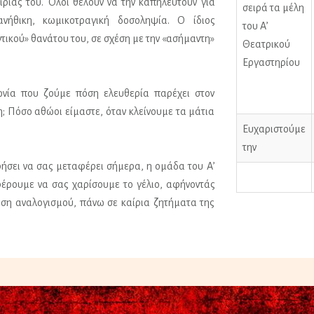
ιρίας του. Όλοι θέλουν να την καπηλευτούν για
σειρά τα μέλη
ανήθικη, κωμικοτραγική δοσοληψία. Ο ίδιος
του Α’
τικού» θανάτου του, σε σχέση με την «ασήμαντη»
Θεατρικού
Εργαστηρίου
ωνία που ζούμε πόση ελευθερία παρέχει στον
η; Πόσο αθώοι είμαστε, όταν κλείνουμε τα μάτια
Ευχαριστούμε
την
ήσει να σας μεταφέρει σήμερα, η ομάδα του Α’
έρουμε να σας χαρίσουμε το γέλιο, αφήνοντάς
εση αναλογισμού, πάνω σε καίρια ζητήματα της