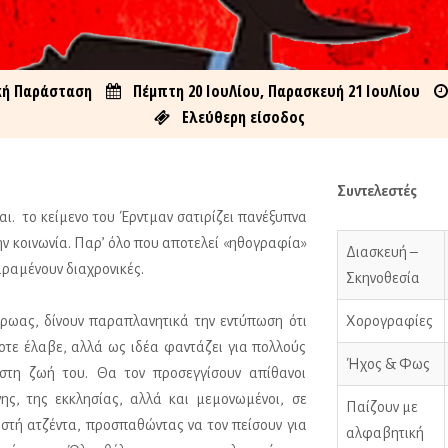
ή Παράσταση
Πέμπτη 20 ΙουΛίου, Παρασκευή 21 ΙουΛίου
Ελεύθερη είσοδος
Συντελεστές
αι. το κείμενο του Έρντμαν σατιρίζει πανέξυπνα
ην κοινωνία. Παρ’ όλο που αποτελεί «ηθογραφία»
Διασκευή –
αραμένουν διαχρονικές.
Σκηνοθεσία
ήρωας, δίνουν παραπλανητικά την εντύπωση ότι
Χορογραφίες
οτε έλαβε, αλλά ως ιδέα φαντάζει για πολλούς
Ήχος & Φως
στη ζωή του. Θα τον προσεγγίσουν απίθανοι
ης, της εκκλησίας, αλλά και μεμονωμένοι, σε
Παίζουν με
ιστή ατζέντα, προσπαθώντας να τον πείσουν για
αλφαβητική