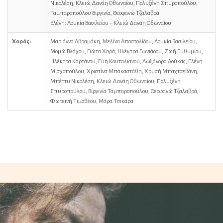
Νικολέση, Κλειώ Δανάη Οθωναίου, Πολυξένη Σπυροπούλου,
Ταμπαροπούλου Βιργινία, Θεοφανώ Τζαλαβρά.
Ελένη: Λουκία Βασιλείου – Κλειώ Δανάη Οθωναίου
Χορός:
Μαριάννα Αβραμάκη, Μελίνα Αποστολίδου, Λουκία Βασιλείου,
Μομώ Βλάχου, Γιώτα Χαρά, Ηλέκτρα Γωνιάδου, Ζωή Ευθυμίου,
Ηλέκτρα Καρτάνου, Εύη Κουταλιανού, Λωξάνδρα Λούκας, Ελένη
Μισχοπούλου, Χριστίνα Μπακαστάθη, Χρυσή Μπαχτσεβάνη,
Μπέττυ Νικολέση, Κλειώ Δανάη Οθωναίου, Πολυξένη
Σπυροπούλου, Βιργινία Ταμπαροπούλου, Θεοφανώ Τζαλαβρά,
Φωτεινή Τιμοθέου, Μάρα.Τσικάρα