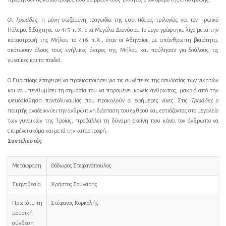
Οι
Τρωάδες
, η μόνη σωζόμενη τραγωδία της ευριπίδειας τριλογίας για τον Τρωικό
Πόλεμο, διδάχτηκε το 415 π.Χ. στα Μεγάλα Διονύσια. Το έργο γράφτηκε λίγο μετά την
καταστροφή της Μήλου το 416 π.Χ., όταν οι Αθηναίοι, με απάνθρωπη βιαιότητα,
σκότωσαν όλους τους ενήλικες άντρες της Μήλου και πούλησαν για δούλους τις
γυναίκες και τα παιδιά.
Ο Ευριπίδης επιχειρεί να προειδοποιήσει για τις συνέπειες της ασυδοσίας των νικητών
και να υπενθυμίσει τη σημασία του να παραμένει κανείς άνθρωπος, μακριά από την
ψευδαίσθηση παντοδυναμίας που προκαλούν οι εφήμερες νίκες. Στις
Τρωάδες
ο
ποιητής αναδεικνύει την ανθρώπινη διάσταση του εχθρού και, εστιάζοντας στο μεγαλείο
των γυναικών της Τροίας, προβάλλει τη δύναμη εκείνη που κάνει τον άνθρωπο να
επιμένει ακόμα και μετά την καταστροφή.
Συντελεστές
Μετάφραση
Θόδωρος Στεφανόπουλος
Σκηνοθεσία
Χρήστος Σουγάρης
Πρωτότυπη
Στέφανος Κορκολής
μουσική
σύνθεση