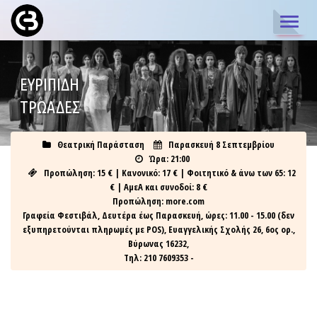
TOGGL
NAVIG
ΕΥΡΙΠΊΔΗ
ΤΡΩΆΔΕΣ
Θεατρική Παράσταση
Παρασκευή 8 Σεπτεμβρίου
Ώρα: 21:00
Προπώληση: 15 € | Κανονικό: 17 € | Φοιτητικό & άνω των 65: 12
€ | ΑμεΑ και συνοδοί: 8 €
Προπώληση: more.com
Γραφεία Φεστιβάλ, Δευτέρα έως Παρασκευή, ώρες: 11.00 - 15.00 (δεν
εξυπηρετούνται πληρωμές με POS), Ευαγγελικής Σχολής 26, 6ος ορ.,
Βύρωνας 16232,
Τηλ: 210 7609353 -