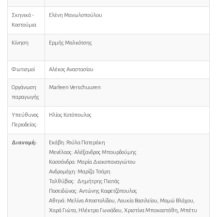
Σκηνικά -
Ελένη Μανωλοπούλου
Κοστούμια
Κίνηση
Ερμής Μαλκότσης
Φωτισμοί
Αλέκος Αναστασίου
Οργάνωση
Marleen Verschuuren
παραγωγής
Υπεύθυνος
Ηλίας Κοτόπουλος
Περιοδείας:
Διανομή:
Εκάβη: Ρούλα Πατεράκη
Μενέλαος: Αλέξανδρος Μπουρδούμης
Κασσάνδρα: Μαρία Διακοπαναγιώτου
Ανδρομάχη: Μαρίζα Τσάρη
Ταλθύβιος: Δημήτρης Πιατάς
Ποσειδώνας: Αντώνης Καφετζόπουλος
Αθηνά: Μελίνα Αποστολίδου, Λουκία Βασιλείου, Μομώ Βλάχου,
Χαρά Γιώτα, Ηλέκτρα Γωνιάδου, Χριστίνα Μπακαστάθη, Μπέτυ