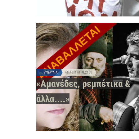
ΣΥΝΑΥΛΊΑ
ΑΝΑΒΛΉΘΗΚΕ
21:00
«Αμανέδες, ρεμπέτικα &
άλλα....»