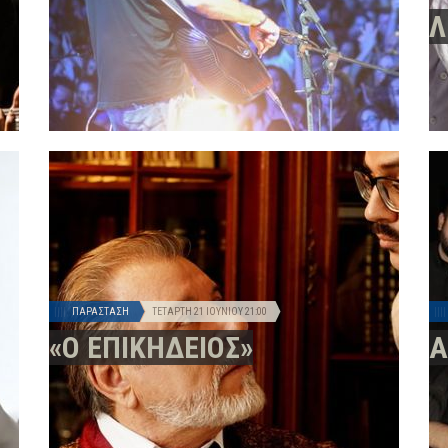
Λ
ΠΑΡΆΣΤΑΣΗ
ΤΕΤΆΡΤΗ 21 ΙΟΥΝΊΟΥ
21:00
«Ο ΕΠΙΚΗΔΕΙΟΣ»
Α