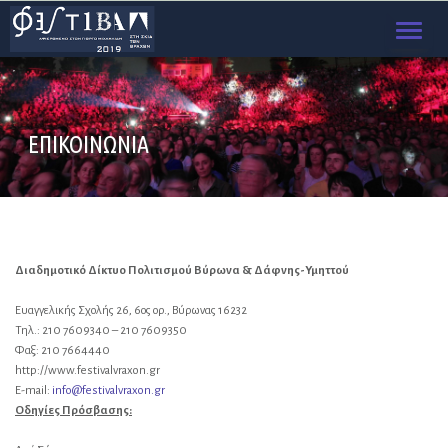
TOGGL
NAVIG
ΕΠΙΚΟΙΝΩΝΙΑ
Διαδημοτικό Δίκτυο Πολιτισμού Βύρωνα & Δάφνης-Υμηττού
Ευαγγελικής Σχολής 26, 6ος ορ., Βύρωνας 16232
Τηλ.: 210 7609340 – 210 7609350
Φαξ: 210 7664440
http://www.festivalvraxon.gr
E-mail:
info@festivalvraxon.gr
Οδηγίες Πρόσβασης: