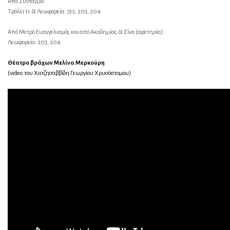
Από Σύνταγμα:
Τρόλεϊ 11 & Λεωφορεία: 732, 203, 204
Από Μετρό Ευαγγελισμός και από Ακαδημίας & Σίνα (αφετηρία):
Λεωφορεία: 203, 204
Θέατρο βράχων Μελίνα Μερκούρη
(video του Χατζησαββίδη Γεωργίου Χρυσόστομου)