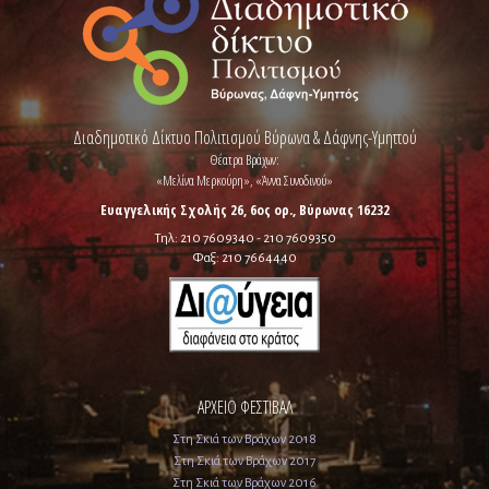
Διαδημοτικό Δίκτυο Πολιτισμού Βύρωνα & Δάφνης-Υμηττού
Θέατρα Βράχων:
«Μελίνα Μερκούρη», «Άννα Συνοδινού»
Ευαγγελικής Σχολής 26, 6ος ορ., Βύρωνας 16232
Τηλ: 210 7609340 - 210 7609350
Φαξ: 210 7664440
ΑΡΧΕΙΟ ΦΕΣΤΙΒΑΛ
Στη Σκιά των Βράχων 2018
Στη Σκιά των Βράχων 2017
Στη Σκιά των Βράχων 2016