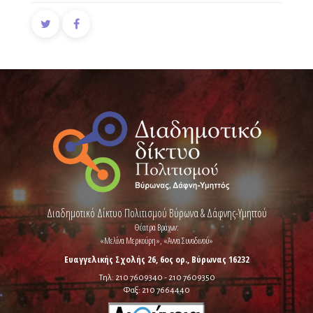
Διαδημοτικό Δίκτυο Πολιτισμού Βύρωνα & Δάφνης-Υμηττού
Θέατρα Βράχων:
«Μελίνα Μερκούρη», «Άννα Συνοδινού»
Ευαγγελικής Σχολής 26, 6ος ορ., Βύρωνας 16232
Τηλ: 210 7609340 - 210 7609350
Φαξ: 210 7664440