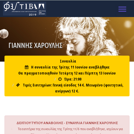
TOGGL
NAVIG
ΓΙΆΝΝΗΣ ΧΑΡΟΎΛΗΣ
Συναυλία
Η συναυλία της Τρίτης 11 Ιουνίου αναβλήθηκε
Θα πραγματοποιηθούν Τετάρτη 12 και Πέμπτη 13 Ιουνίου
Ώρα: 21:00
Τιμές Εισιτηρίων: Γενική είσοδος 14 €. Μειωμένο (φοιτητικό,
ανέργων) 12 €.
ΔΕΛΤΙΟΥ ΤΥΠΟΥ ΑΝΑΒΟΛΗΣ - ΣΥΝΑΥΛΙΑ ΓΙΑΝΝΗΣ ΧΑΡΟΥΛΗΣ
· Τα εισιτήρια της συναυλίας της Τρίτης 11/6 που αναβλήθηκε, ισχύουν για