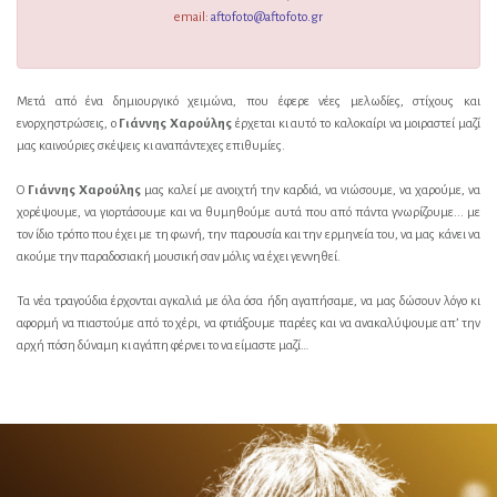
email:
aftofoto@aftofoto.gr
Μετά από ένα δημιουργικό χειμώνα, που έφερε νέες μελωδίες, στίχους και
ενορχηστρώσεις, ο
Γιάννης Χαρούλης
έρχεται κι αυτό το καλοκαίρι να μοιραστεί μαζί
μας καινούριες σκέψεις κι αναπάντεχες επιθυμίες.
Ο
Γιάννης Χαρούλης
μας καλεί με ανοιχτή την καρδιά, να νιώσουμε, να χαρούμε, να
χορέψουμε, να γιορτάσουμε και να θυμηθούμε αυτά που από πάντα γνωρίζουμε... με
τον ίδιο τρόπο που έχει με τη φωνή, την παρουσία και την ερμηνεία του, να μας κάνει να
ακούμε την παραδοσιακή μουσική σαν μόλις να έχει γεννηθεί.
Τα νέα τραγούδια έρχονται αγκαλιά με όλα όσα ήδη αγαπήσαμε, να μας δώσουν λόγο κι
αφορμή να πιαστούμε από το χέρι, να φτιάξουμε παρέες και να ανακαλύψουμε απ’ την
αρχή πόση δύναμη κι αγάπη φέρνει το να είμαστε μαζί…