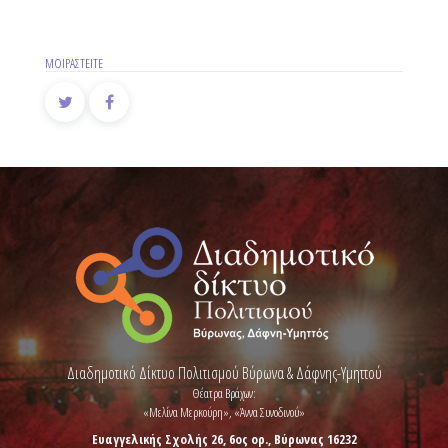
ΜΟΙΡΑΣΤΕΙΤΕ
Διαδημοτικό Δίκτυο Πολιτισμού Βύρωνα & Δάφνης-Υμηττού
Θέατρα Βράχων:
«Μελίνα Μερκούρη», «Άννα Συνοδινού»
Ευαγγελικής Σχολής 26, 6ος ορ., Βύρωνας 16232