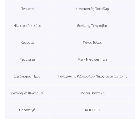
Πνευστά
Κωνσταντής Πιστιόλης
Ηλεκτρική Κιθάρα
Θανάσης Τζίνγκοβιτς
Κρουστά
Πάνος Τόλιος
Τρομπέτα
Mark Nieuwenhuis
Σχεδιασμός Ήχου
Παναγιώτης Ριζόπουλος- Νίκος Κωνσταντάκης
Σχεδιασμός Φωτισμού
Μαρία Βενετάκη
Παραγωγή
AFTOFOTO