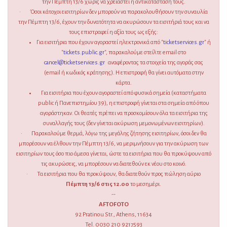
την Πέμπτη 13/6 χωρίς να χρειαστεί η αντικατάστασή τους.
· Όσοι κάτοχοι εισιτηρίων δεν μπορούν να παρακολουθήσουν την συναυλία
την Πέμπτη 13/6, έχουν την δυνατότητα να ακυρώσουν τα εισιτήριά τους και να
τους επιστραφεί η αξία τους ως εξής:
Για εισιτήρια που έχουν αγοραστεί ηλεκτρονικά από "
ticketservices.gr
" ή
"
tickets.public.gr
", παρακαλούμε στείλτε email στο
cancel@ticketservices.gr
αναφέροντας τα στοιχεία της αγοράς σας
(email ή κωδικός κράτησης). Η επιστροφή θα γίνει αυτόματα στην
κάρτα.
Για εισιτήρια που έχουν αγοραστεί από φυσικά σημεία (καταστήματα
public ή Πανεπιστημίου 39), η επιστροφή γίνεται στα σημεία από όπου
αγοράστηκαν. Οι θεατές πρέπει να προσκομίσουν όλα τα εισιτήρια της
συναλλαγής τους (δεν γίνεται ακύρωση μεμονωμένων εισιτηρίων).
· Παρακαλούμε θερμά, λόγω της μεγάλης ζήτησης εισιτηρίων, όσοι δεν θα
μπορέσουν να έλθουν την Πέμπτη 13/6, να μεριμνήσουν για την ακύρωση των
εισιτηρίων τους όσο πιο άμεσα γίνεται, ώστε τα εισιτήρια που θα προκύψουν από
τις ακυρώσεις, να μπορέσουν να διατεθούν εκ νέου στο κοινό.
· Τα εισιτήρια που θα προκύψουν, θα διατεθούν προς πώληση αύριο
Πέμπτη 13/6 στις 12.00
το μεσημέρι.
--
AFTOFOTO
92 Pratinou Str., Athens, 11634
Tel. 0030 210 9217593