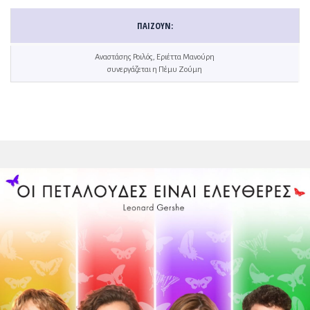
ΠΑΊΖΟΥΝ:
Αναστάσης Ροιλός, Εριέττα Μανούρη
συνεργάζεται η Πέμυ Ζούμη