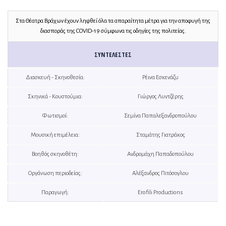
Στα Θέατρα Βράχων έχουν ληφθεί όλα τα απαραίτητα μέτρα για την αποφυγή της
διασποράς της COVID-19 σύμφωνα τις οδηγίες της πολιτείας.
ΣΥΝΤΕΛΕΣΤΈΣ
Διασκευή - Σκηνοθεσία:
Ρέινα Εσκενάζυ
Σκηνικά - Κουστούμια:
Γιώργος Λυντζέρης
Φωτισμοί:
Σεμίνα Παπαλεξανδροπούλου
Μουσική επιμέλεια:
Σταμάτης Γιατράκος
Βοηθός σκηνοθέτη:
Ανδρομάχη Παπαδοπούλου
Οργάνωση περιοδείας:
Αλέξανδρος Πιτόσογλου
Παραγωγή:
Erofili Productions