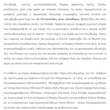
Ελευθερία, έρωτας, αυτοπροσδιορισμός, θάρρος, αφοσίωση, αγάπη. Έννοιες
αναλλοίωτες μέσα στον χρόνο και πάντοτε επίκαιρες, τις οποίες πραγματεύεται με
μοναδική μαεστρία ο Αμερικανός θεατρικός συγγραφέας Leonard Gershe στο
πολυβραβευμένο έργο του
Οι Πεταλούδες είναι ελεύθερες
(Butterflies Are Free,
1969), που περιοδεύει σε όλη την Ελλάδα. Πρόκειται για μια τρυφερή, ερωτική ιστορία
που διαδραματίζεται σε μια εποχή που οι αντιλήψεις αλλάζουν και ο κόσμος νιώθει
απελευθερωμένος από τα πρέπει - στην εποχή της χαράς και της ελευθερίας. Μέσω
του ευφυούς και διεισδυτικού του χιούμορ, ο Gershe προσεγγίζει όλα τα θέματα που
απασχολούν τις ανθρώπινες σχέσεις διαχρονικά: το θάρρος απέναντι στην ζωή, το πως
αυτοπροσδιορίζεται κανείς απέναντι στις ιδιαιτερότητες και τις φαινομενικές αδυναμίες
του, την δύναμη του έρωτα και την γενναία απόφαση να επιδιώξουμε την ευτυχία. Ο
τίτλος του έργου είναι εμπνευσμένος από τον «Ζοφερό Οίκο» του Καρόλου Ντίκενς και
φέρει μια γοητευτική και παραστατική πολυσημία.
Η υπόθεση του έργου διαδραματίζεται στη Νέα Υόρκη τέλη δεκαετίας του ’60. Ανέβηκε
για πρώτη φορά με τεράστια επιτυχία στο Μπρόντγουεϊ, το 1969, σε σκηνοθεσία του
Ελληνοαμερικανού Μίλτον Κατσέλας. Μεταφέρθηκε στον κινηματογράφο και τιμήθηκε
με Όσκαρ Καλύτερης Ηθοποιού Β’ ρόλου (Αϊλίν Χέκαρτ) και Χρυσή Σφαίρα Καλύτερου
Πρωτοεμφανιζόμενου Ηθοποιού (Έντουαρντ Άλμπερτ) Στην Ελλάδα παρουσιάστηκε
για πρώτη φορά το 1970 σε διασκευή Μάριου Πλωρίτη και σκηνοθεσία Κώστα Μπάκα,
με το συναρπαστικό πρωταγωνιστικό δίδυμο Γιάννη Φέρτη - Ξένιας Καλογεροπούλου
και έκτοτε έχει παρουσιαστεί πολλές φορές με μεγάλη επιτυχία.