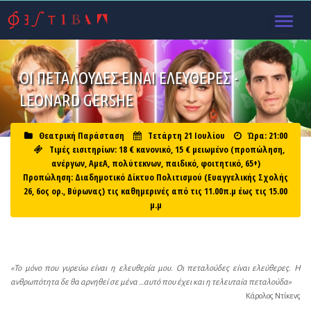
TOGGL
NAVIG
ΟΙ ΠΕΤΑΛΟΎΔΕΣ ΕΊΝΑΙ ΕΛΕΎΘΕΡΕΣ -
LEONARD GERSHE
Θεατρική Παράσταση
Tετάρτη 21 Ιουλίου
Ώρα: 21:00
Τιμές εισιτηρίων: 18 € κανονικό, 15 € μειωμένο (προπώληση,
ανέργων, ΑμεΑ, πολύτεκνων, παιδικό, φοιτητικό, 65+)
Προπώληση: Διαδημοτικό Δίκτυο Πολιτισμού (Ευαγγελικής Σχολής
26, 6ος ορ., Βύρωνας) τις καθημερινές από τις 11.00π.μ έως τις 15.00
μ.μ
«Το μόνο που γυρεύω είναι η ελευθερία μου. Οι πεταλούδες είναι ελεύθερες. Η
ανθρωπότητα δε θα αρνηθεί σε μένα …αυτό που έχει και η τελευταία πεταλούδα»
Κάρολος Ντίκενς