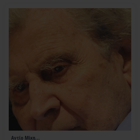
Αντίο Μίκη…