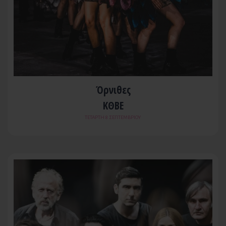
Όρνιθες
ΚΘΒΕ
ΤΕΤΆΡΤΗ 8 ΣΕΠΤΕΜΒΡΊΟΥ