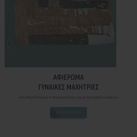
ΑΦΙΈΡΩΜΑ
ΓΥΝΑΊΚΕΣ ΜΑΧΉΤΡΙΕΣ
«Ελευθερώθηκα εις το πείσμα εχθρών, και με την χαράν των φίλων»
ΔΕΊΤΕ ΠΕΡΙΣΣΌΤΕΡΑ