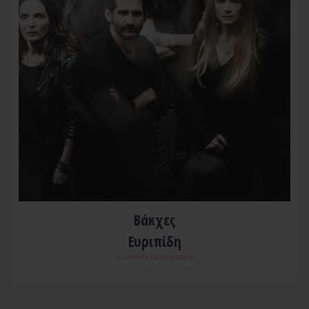
Βάκχες
Ευριπίδη
ΠΈΜΠΤΗ 9 ΣΕΠΤΕΜΒΡΊΟΥ