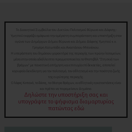
Το Διοικητικό Συμβούλιο του Δικτύου Πολιτισμού Βύρωνα και Δάφνης-
Υμηττού εκφράζει ομόφωνα την αμέριστη συμπαράσταση και υποστήριξη στον
αγώνα των Δημάρχων Δήμου Βύρωνα και Δήμου Δάφνης Υμηττού κ.κ.
Γρηγόρη Κατωπόδη και Αναστάσιου Μπινίσκου.
Η υπεράσπιση του δημόσιου χαρακτήρα της περιοχής των πρώην λατομείων,
μέσα στην οποία αδιάλλειπτα πραγματοποιείται το Φεστιβάλ "Στη σκιά των
βράχων" με παναττική απήχηση και επιτυχία επί δεκαετίες, αποτελεί
κορυφαία διεκδίκηση για τον πολιτισμό, τον αθλητισμό και την ποιότητα ζωής
της ευρύτερης περιοχής.
Ο λόφος Κοπανά, το δάσος, τα Θέατρα Βράχων, οι αθλητικές εγκαταστάσεις είναι
και πρέπει να παραμείνουν Δημόσια.
Δηλώστε την υποστήριξη σας και
υπογράψτε το ψήφισμα διαμαρτυρίας
πατώντας εδώ