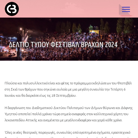
TOGGL
NAVIG
ΔΕΛΤΙΟ ΤΥΠΟΥ ΦΕΣΤΙΒΑΛ ΒΡΑΧΩΝ 2024
Πλούσιο και πολυσυλλεκτικό είναι και φέτος το πρόγραμμα εκδηλώσεων του Φεστιβάλ
στη Σκιά των Βράχων που σηκώνει αυλαία με μια μεγάλη συναυλία την Τετάρτη 6
Ιουνίου και θα διαρκέσει έως τις 28 Σεπτεμβρίου.
Η διοργάνωση του Διαδημοτικού Δικτύου Πολιτισμού των Δήμων Βύρωνα και Δάφνης
Υμηττού αποτελεί πολλά χρόνια τώρα σημείο αναφοράς στον καλλιτεχνικό χάρτη του
λεκανοπεδίου Αττικής και αναμένεται με μεγάλο ενδιαφέρον και χαρά κάθε χρόνο.
Όλες οι νέες θεατρικές παραγωγές, συναυλίες από αγαπημένα σχήματα, ερασιτεχνικό