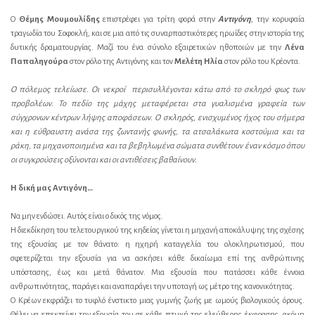
O
Θέμης Μουμουλίδης
επιστρέφει για τρίτη φορά στην
Αντιγόνη
, την κορυφαία
τραγωδία του Σοφοκλή, και σε μια από τις συναρπαστικότερες ηρωίδες στην ιστορία της
δυτικής δραματουργίας. Μαζί του ένα σύνολο εξαιρετικών ηθοποιών με την
Λένα
Παπαληγούρα
στον ρόλο της Αντιγόνης και τον
Μελέτη Ηλία
στον ρόλο του Κρέοντα.
Ο πόλεμος τελείωσε. Οι νεκροί περισυλλέγονται κάτω από το σκληρό φως των
προβολέων. Το πεδίο της μάχης μεταφέρεται στα γυαλισμένα γραφεία των
σύγχρονων κέντρων λήψης αποφάσεων. Ο σκληρός, ενισχυμένος ήχος του σήμερα
και η εύθραυστη ανάσα της ζωντανής φωνής, τα ατσαλάκωτα κοστούμια και τα
ράκη, τα μηχανοποιημένα και τα βεβηλωμένα σώματα συνθέτουν έναν κόσμο όπου
οι συγκρούσεις οξύνονται και οι αντιθέσεις βαθαίνουν.
Η δική μας Αντιγόνη…
Να μην ενδώσει. Αυτός είναι ο δικός της νόμος.
Η διεκδίκηση του τελετουργικού της κηδείας γίνεται η μηχανή αποκάλυψης της σχέσης
της εξουσίας με τον θάνατο: η ηχηρή καταγγελία του ολοκληρωτισμού, που
σφετερίζεται την εξουσία για να ασκήσει κάθε δικαίωμα επί της ανθρώπινης
υπόστασης, έως και μετά θάνατον. Μια εξουσία που πατάσσει κάθε έννοια
ανθρωπινότητας, παράγει και αναπαράγει την υποταγή ως μέτρο της κανονικότητας.
Ο Κρέων εκφράζει το τυφλό ένστικτο μιας γυμνής ζωής με ωμούς βιολογικούς όρους.
Θέλει να επεκτείνει την εξουσία του σε κάθε πτυχή της ελεύθερης έκφρασης, ακόμη