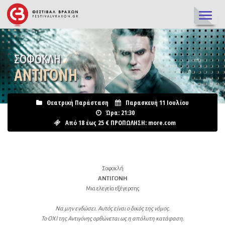
TOGGL
NAVIG
ΣΟΦΟΚΛΉ
ΑΝΤΙΓΌΝΗ
Θεατρική Παράσταση
Παρασκευή 11 Ιουλίου
Ώρα: 21:30
Από 18 έως 25 € ΠΡΟΠΩΛΗΣΗ: more.com
Σοφοκλή
ΑΝΤΙΓΟΝΗ
Μια ελεγεία εξέγερσης
Να μην ενδώσει. Αυτός είναι ο δικός της νόμος.
Το ΟΧΙ της Αντιγόνης ορθώνεται ως η απόλυτη κατάφαση.