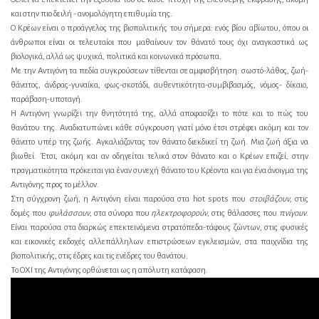
και στην πιο δειλή - ανομολόγητη επιθυμία της.
Ο Κρέων είναι ο προάγγελος της βιοπολιτικής του σήμερα: ενός βίου αβίωτου, όπου οι
άνθρωποι είναι οι τελευταίοι που μαθαίνουν τον θάνατό τους όχι αναγκαστικά ως
βιολογικά, αλλά ως ψυχικά, πολιτικά και κοινωνικά πρόσωπα.
Με την Αντιγόνη τα πεδία συγκρούσεων τίθενται σε αμφισβήτηση: σωστό-λάθος, ζωή-
θάνατος, άνδρας-γυναίκα, φως-σκοτάδι, αυθεντικότητα-συμβιβασμός, νόμος- δίκαιο,
παράβαση-υποταγή.
Η Αντιγόνη γνωρίζει την θνητότητά της, αλλά αποφασίζει το πότε και το πώς του
θανάτου της. Αναδιατυπώνει κάθε σύγκρουση γιατί μόνο έτσι στρέφει ακόμη και τον
θάνατο υπέρ της ζωής. Αγκαλιάζοντας τον θάνατο διεκδικεί τη ζωή. Μια ζωή άξια να
βιωθεί. Έτσι, ακόμη και αν οδηγείται τελικά στον θάνατο και ο Κρέων επιζεί, στην
πραγματικότητα πρόκειται για έναν συνεχή θάνατο του Κρέοντα και για ένα άνοιγμα της
Αντιγόνης προς το μέλλον.
Στη σύγχρονη ζωή, η Αντιγόνη είναι παρούσα στα hot spots που
στοιβάζουν
, στις
δομές που
φυλάσσουν
, στα σύνορα που
ηλεκτροφορούν
, στις θάλασσες που
πνίγουν
.
Είναι παρούσα στα διαρκώς επεκτεινόμενα στρατόπεδα-τάφους ζώντων, στις φυσικές
και εικονικές εκδοχές αλλεπάλληλων επιστρώσεων εγκλεισμών, στα παιχνίδια της
βιοπολιτικής, στις έδρες και τις ενέδρες του θανάτου.
Το ΟΧΙ της Αντιγόνης ορθώνεται ως η απόλυτη κατάφαση.