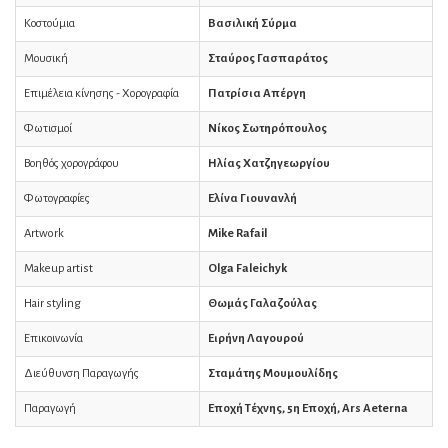
Κοστούμια
Βασιλική Σύρμα
Μουσική
Σταύρος Γασπαράτος
Επιμέλεια κίνησης - Χορογραφία
Πατρίσια Απέργη
Φωτισμοί
Νίκος Σωτηρόπουλος
Βοηθός χορογράφου
Ηλίας Χατζηγεωργίου
Φωτογραφίες
Ελίνα Γιουνανλή
Artwork
Mike Rafail
Makeup artist
Olga Faleichyk
Hair styling
Θωμάς Γαλαζούλας
Επικοινωνία
Ειρήνη Λαγουρού
Διεύθυνση Παραγωγής
Σταμάτης Μουμουλίδης
Παραγωγή
Εποχή Τέχνης, 5η Εποχή, Αrs Aeterna