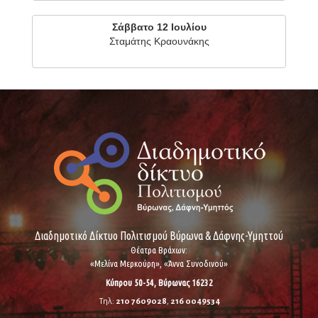
Σάββατο 12 Ιουλίου
Σταμάτης Κραουνάκης
Διαδημοτικό Δίκτυο Πολιτισμού Βύρωνα & Δάφνης-Υμηττού
Θέατρα Βράχων:
«Μελίνα Μερκούρη», «Άννα Συνοδινού»
Κύπρου 50-54, Βύρωνας 16232
Τηλ:
210 7609028
,
216 0049534