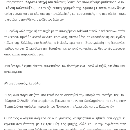
Η παράσταση
"
Σέρρα-Η ψυχή του Πόντου
"
, βασισμένη στο ομώνυμο μυθιστόρημα του
Γιάννη Καλπούζου
, με την εξαιρετική ερμηνεία της
Χρύσας Παπά,
συνεχίζει για
τρίτη χρονιά και στα πλαίσια της πανελλαδικής και ευρωπαϊκής της περιοδείας, κάνει
μια στάση στην Αθήνα, στο Θέατρο Βράχων.
Η μεγάλη καλλιτεχνική επιτυχία με τα συνεχόμενα sold out των δυο τελευταίων ετών,
το «Σέρρα» υμνήθηκε από κοινό και κριτικούς, στην Αθήνα, τη Θεσσαλονίκη, σε μεγάλες
πόλεις της Ελλάδας, στο Βερολίνο, το Ντίσελντορφ και τη Στουτγκάρδη της Γερμανίας,
καθώς και στη Στοκχόλμη της Σουηδίας, με το κοινό να γεμίζει τις θεατρικές αίθουσες
όπου και αν παρουσιάστηκε.
Μια θεατρική εμπειρία που συνεπαίρνει τον θεατή σε ένα μοναδικό ταξίδι, απ’ όπου και
αν κατάγεται.
Μία ηθοποιός. 12 ρόλοι.
Η Λεμονιά παρουσιάζεται στο κοινό για να αφηγηθεί την ιστορία του πατέρα της, του
Γαληνού Φιλονίδη. Μια ιστορία που ξεκινάει το 1915 και ολοκληρώνεται το 1962, στην
Τραπεζούντα και άλλες περιοχές του Πόντου, στην Αμπχαζία και στο Καζακστάν.
Ο Γαληνός διχάζεται ανάμεσα σε δυο γυναίκες, δοκιμάζονται οι ηθικές του αρχές κι
έρχεται αντιμέτωπος με τις τρικυμίες της ψυχής, αλλά και με την αγριότητα των
εκτοπισμών και των διώξεων εκείνης της περιόδου, ενώ στο πρόσωπο του και στην