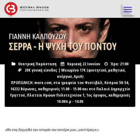
TOGGL
NAVIG
ΓΙΆΝΝΗ ΚΑΛΠΟΎΖΟΥ
ΣΈΡΡΑ - Η ΨΥΧΉ ΤΟΥ ΠΌΝΤΟΥ
Θεατρική Παράσταση
Κυριακή 22 Ιουνίου
Ώρα: 21:00
20€ γενική είσοδος | Μειωμένο 17€ (φοιτητικό, μαθητικό,
ανέργων, ΑμεΑ)
ΠΡΟΠΩΛΗΣΗ: more.com, στα γραφεία του Φεστιβάλ, Κύπρου 50-54,
16232 Βύρωνας, καθημερινές 11.00 - 15.00 και στο Παλαιό Δημαρχείο
Υμηττού, Πλατεία Ηρώων Πολυτεχνείου 1, 1ος όροφος, καθημερινές
10.00π.μ - 14.00
«Θα σας διηγηθώ την ιστορία του πατέρα μου…γιατί άραγε;»