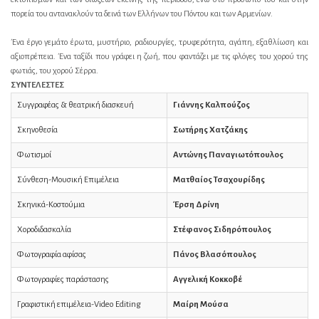
πορεία του αντανακλούν τα δεινά των Ελλήνων του Πόντου και των Αρμενίων.
Ένα έργο γεμάτο έρωτα, μυστήριο, ραδιουργίες, τρυφερότητα, αγάπη, εξαθλίωση και
αξιοπρέπεια. Ένα ταξίδι που γράφει η ζωή, που φαντάζει με τις φλόγες του χορού της
φωτιάς, του χορού Σέρρα.
ΣΥΝΤΕΛΕΣΤΕΣ
Συγγραφέας & θεατρική διασκευή
Γιάννης Καλπούζος
Σκηνοθεσία
Σωτήρης Χατζάκης
Φωτισμοί
Αντώνης Παναγιωτόπουλος
Σύνθεση-Μουσική Επιμέλεια
Ματθαίος Τσαχουρίδης
Σκηνικά-Κοστούμια
Έρση Δρίνη
Χοροδιδασκαλία
Στέφανος Σιδηρόπουλος
Φωτογραφία αφίσας
Πάνος Βλασόπουλος
Φωτογραφίες παράστασης
Αγγελική Κοκκοβέ
Γραφιστική επιμέλεια-Video Editing
Μαίρη Μούσα