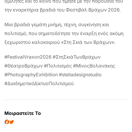
ομιλητές και το κοινό που τίμησε με την παρουσία του
την εναρκτήρια βραδιά του Φεστιβάλ Βράχων 2026.
Μια βραδιά γεμάτη μνήμη, τέχνη, συγκίνηση και
πολιτισμό, που σηματοδότησε την έναρξη ενός ακόμη
ξεχωριστού καλοκαιριού «Στη Σκιά των Βράχων».
#FestivalVraxon2026 #ΣτηΣκιάΤωνΒράχων
#ΘέατροΒράχων #Πολιτισμός #ΜίνοςΒολανάκης
#PhotographyExhibition #stelladesignstudio
#ΔιαδημοτικόΔίκτυοΠολιτισμού
Μοιραστείτε Το