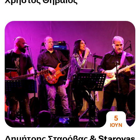
Χρήστος Θηβαίος
5
ΙΟΥΝ
Δημήτρης Σταρόβας & Starovas