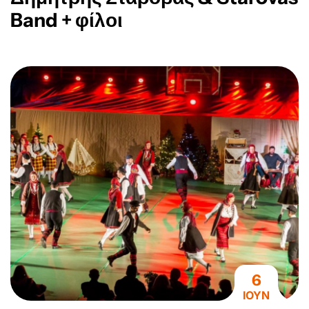
Band + φίλοι
6
ΙΟΥΝ