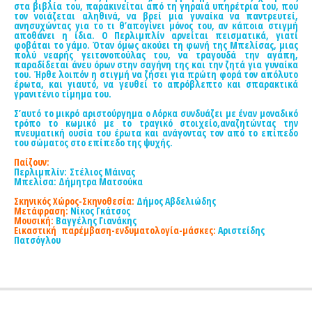
στα βιβλία του, παρακινείται από τη γηραιά υπηρέτρια του, που
τον νοιάζεται αληθινά, να βρεί μια γυναίκα να παντρευτεί,
ανησυχώντας για το τι θ’απογίνει μόνος του, αν κάποια στιγμή
αποθάνει η ίδια. Ο Περλιμπλίν αρνείται πεισματικά, γιατί
φοβάται το γάμο. Όταν όμως ακούει τη φωνή της Μπελίσας, μιας
πολύ νεαρής γειτονοπούλας του, να τραγουδά την αγάπη,
παραδίδεται άνευ όρων στην σαγήνη της και την ζητά για γυναίκα
του. Ήρθε λοιπόν η στιγμή να ζήσει για πρώτη φορά τον απόλυτο
έρωτα, και γιαυτό, να γευθεί το απρόβλεπτο και σπαρακτικά
γρανιτένιο τίμημα του.
Σ’αυτό το μικρό αριστούργημα ο Λόρκα συνδυάζει με έναν μοναδικό
τρόπο το κωμικό με το τραγικό στοιχείο,αναζητώντας την
πνευματική ουσία του έρωτα και ανάγοντας τον από το επίπεδο
του σώματος στο επίπεδο της ψυχής.
Παίζουν:
Περλιμπλίν: Στέλιος Μάινας
Μπελίσα: Δήμητρα Ματσούκα
Σκηνικός Χώρος-Σκηνοθεσία:
Δήμος Αβδελιώδης
Μετάφραση:
Νίκος Γκάτσος
Μουσική:
Βαγγέλης Γιανάκης
Εικαστική παρέμβαση-ενδυματολογία-μάσκες:
Αριστείδης
Πατσόγλου