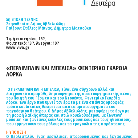
5η ΕΠΟΧΗ ΤΕΧΝΗΣ
Σκηνοθεσία: Δήμος Αβδελιώδης
Παίζουν: Στέλιος Μάινας, Δήμητρα Ματσούκα
Τιμή εισιτηρίου: 16 ?,
Φοιτητικό: 13 ?, Άνεργοι: 10 ?
www.viva.gr
«ΠΕΡΛΙΜΠΛΙΝ ΚΑΙ ΜΠΕΛΙΣΑ» ΦΕΝΤΕΡΙΚΟ ΓΚΑΡΘΙΑ
ΛΟΡΚΑ
Ο ΠΕΡΛΙΜΠΛΙΝ ΚΑΙ Η ΜΠΕΛΙΣΑ, είναι ένα σύγχρονο αλλά και
διαχρονικό παραμύθι, δημιούργημα της αριστουργηματικής πένας
του Ποιητή του ΄Ερωτα και του Ντουέντε, Φεντερίκο Γκαρθία
Λόρκα. Ένα έργο που υμνεί τον έρωτα με ένα σπάνιας ομορφιάς
τρόπο και δικαίως θεωρείται από τα αριστουργήματα του
παγκόσμιου θεάτρου. Ο Δήμος Αβδελιώδης, μεταφέρει το έργο με
τη μορφή λαϊκής όπερας και στιλ κουκλοθεάτρου, με ζωντανή
μουσική και ζωντανές κούκλες τους μουσικούς και τους ηθοποιούς,
που ερμηνεύουν τους ρόλους και τα τραγούδια της παράστασης.
Η ΥΠΟΘΕΣΗ
Ο Περλιμπλίν, ένας μεσήλικας, απορροφημένος και ξεχασμένος