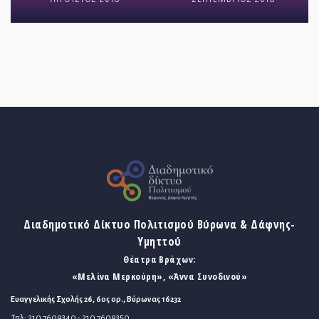
Διαδημοτικό Δίκτυο Πολιτισμού Βύρωνα & Δάφνης-
Υμηττού
Θέατρα Βράχων:
«Μελίνα Μερκούρη», «Άννα Συνοδινού»
Ευαγγελικής Σχολής 26, 6ος ορ., Βύρωνας 16232
Τηλ: 210 7609340 - 210 7609350