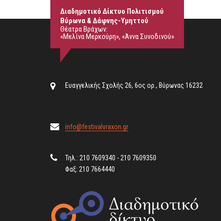
Διαδημοτικό Δίκτυο Πολιτισμού
Βύρωνα & Δάφνης-Υμηττού
Θέατρα Βράχων:
«Μελίνα Μερκούρη», «Άννα Συνοδινού»
Ευαγγελικής Σχολής 26, 6ος ορ., Βύρωνας 16232
info@festivalvraxon.gr
Τηλ.: 210 7609340 - 210 7609350
Φαξ: 210 7664440