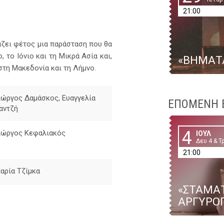
21:00
άζει φέτος μια παράσταση που θα
, το Ιόνιο και τη Μικρά Ασία και,
«ΒΗΜΑΤ
στη Μακεδονία και τη Λήμνο.
ιώργος Δαμάσκος, Ευαγγελία
ΕΠΟΜΕΝΗ 
αντζή
4
ιώργος Κεφαλιακός
ΙΟΥΛ
Δευ 4 & Τρ
21:00
αρία Τζίμκα
«ΣΤΑΜΑΤ
ΑΡΓΥΡΟΠ