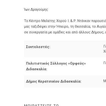
Ίων Δραγούμης
Το Κέντρο Μελέτης Χορού Ι. & Ρ. Ντάνκαν παρουσι
μας ταξιδέψει στην Ήπειρο, τη Θεσσαλία, το Αιγαίο
σε συνεργασία με ομάδες και από άλλους Δήμους, 
Γ
Συντελεστές:
Χ
Γ
Πολιτιστικός Σύλλογος «Ορφεύς»
Διδασκαλία:
Μ
Δήμος Κερατσινίου Διδασκαλία:
ΜΟΙΡΑΣΤΕΙΤΕ ΤΟ