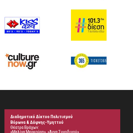
Διαδημοτικό Δίκτυο Πολιτισμού
Βύρωνα & Δάφνης-Υμηττού
Θέατρα Βράχων:
«Μελίνα Μερκούρη», «Άννα Συνοδινού»