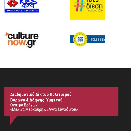
Διαδημοτικό Δίκτυο Πολιτισμού
Βύρωνα & Δάφνης-Υμηττού
Θέατρα Βράχων:
«Μελίνα Μερκούρη», «Άννα Συνοδινού»