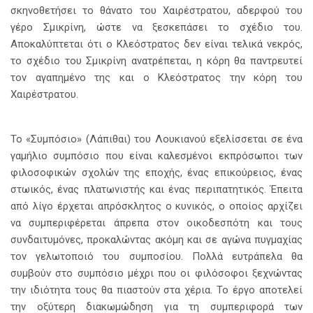
σκηνοθετήσει το θάνατο του Χαιρέστρατου, αδερφού του
γέρο Σμικρίνη, ώστε να ξεσκεπάσει το σχέδιο του.
Αποκαλύπτεται ότι ο Κλεόστρατος δεν είναι τελικά νεκρός,
το σχέδιο του Σμικρίνη ανατρέπεται, η κόρη θα παντρευτεί
τον αγαπημένο της και ο Κλεόστρατος την κόρη του
Χαιρέστρατου.
Το «Συμπόσιο» (Λάπιθαι) του Λουκιανού εξελίσσεται σε ένα
γαμήλιο συμπόσιο που είναι καλεσμένοι εκπρόσωποι των
φιλοσοφικών σχολών της εποχής, ένας επικούρειος, ένας
στωικός, ένας πλατωνιστής και ένας περιπατητικός. Έπειτα
από λίγο έρχεται απρόσκλητος ο κυνικός, ο οποίος αρχίζει
να συμπεριφέρεται άπρεπα στον οικοδεσπότη και τους
συνδαιτυμόνες, προκαλώντας ακόμη και σε αγώνα πυγμαχίας
τον γελωτοποιό του συμποσίου. Πολλά ευτράπελα θα
συμβούν στο συμπόσιο μέχρι που οι φιλόσοφοι ξεχνώντας
την ιδιότητα τους θα πιαστούν στα χέρια. Το έργο αποτελεί
την οξύτερη διακωμώδηση για τη συμπεριφορά των