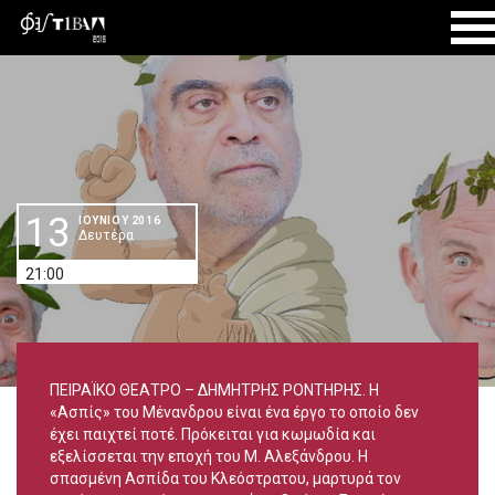
ΑΡΧΙΚΗ
ΙΟΥΝΙΟΣ 2016
«ΑΣΠΙΣ», «ΣΥΜΠΟΣΙΟ» Μενάνδρου,
Λουκιανού
13
ΙΟΥΝIOY 2016
Δευτέρα
21:00
ΠΕΙΡΑΪΚΟ ΘΕΑΤΡΟ – ΔΗΜΗΤΡΗΣ ΡΟΝΤΗΡΗΣ. Η
«Ασπίς» του Μένανδρου είναι ένα έργο το οποίο δεν
έχει παιχτεί ποτέ. Πρόκειται για κωμωδία και
εξελίσσεται την εποχή του Μ. Αλεξάνδρου. Η
σπασμένη Ασπίδα του Κλεόστρατου, μαρτυρά τον