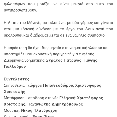
φιλοσόφων που μοιάζει να είναι μακριά από αυτό του
αντιπροσωπεύουν.
Η Ασπίς του Μένανδρου τελειώνει με δύο γάμους και γίνεται
έτσι μια ιδανική σύνδεση με το έργο του Λουκιανού που
ακολουθεί και διαδραματίζεται σε ένα γαμήλιο συμπόσιο.
Η παράσταση θα έχει διερμηνεία στη νοηματική γλώσσα και
υποστηρίζει και ακουστική περιγραφή για τυφλούς.
Διερμηνεία νοηματικής:
Στράτος Πατρινός, Γιάννης
Γιαλλούρος
Συντελεστές
Σκηνοθεσία:
Γιώργος Παπαθεοδώρου, Χριστόφορος
Χριστοφής
Μετάφραση - απόδοση στη νέα Ελληνική:
Χριστόφορος
Χριστοφής, Παναγιώτης Δημητρόπουλος
Μουσική:
Νίκος Πλατύραχος
Κίνηση - χορός:
Έρση Πίττα